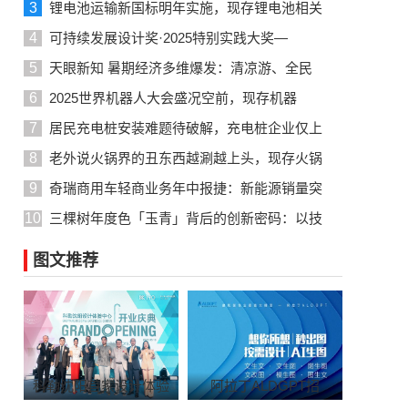
3
锂电池运输新国标明年实施，现存锂电池相关
4
可持续发展设计奖·2025特别实践大奖—
5
天眼新知 暑期经济多维爆发：清凉游、全民
6
2025世界机器人大会盛况空前，现存机器
7
居民充电桩安装难题待破解，充电桩企业仅上
8
老外说火锅界的丑东西越涮越上头，现存火锅
9
奇瑞商用车轻商业务年中报捷：新能源销量突
10
三棵树年度色「玉青」背后的创新密码：以技
图文推荐
科勒沈阳首家设计体验
阿拉丁ALDGPT招