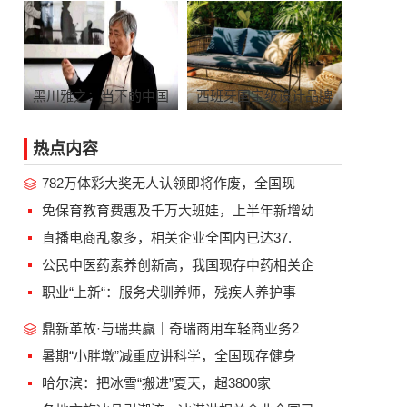
黑川雅之：当下的中国
西班牙国宝级设计品牌
热点内容
782万体彩大奖无人认领即将作废，全国现
免保育教育费惠及千万大班娃，上半年新增幼
直播电商乱象多，相关企业全国内已达37.
公民中医药素养创新高，我国现存中药相关企
职业“上新“：服务犬驯养师，残疾人养护事
鼎新革故·与瑞共赢｜奇瑞商用车轻商业务2
暑期“小胖墩”减重应讲科学，全国现存健身
哈尔滨：把冰雪“搬进”夏天，超3800家