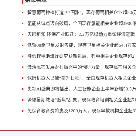
猜您喜欢
智慧葡萄种植打造“中国甜”，现存葡萄相关企业超5.6
氢能从试点迈向破局，全国现存氢能相关企业超3900
天眼新知 环保产业跃迁：2.2万亿绿动力重塑经济逻辑
低轨08组卫星发射告捷，现存卫星相关企业超64.4万
降低锂电池爆炸研究获新进展，锂电相关企业现存超2.
激活民宿发展乡村振兴中的“她”力量，现存民宿相关企业
保姆机器人已被“提升日程”，全国现存机器人相关企业超
央视AI盛典即将播出，人工智能企业上半年新增50.5
警惕暑期教培“贩焦”乱象，现存教育培训相关企业超518
免保育教育费将惠及1200万人，现存早教机构企业超32