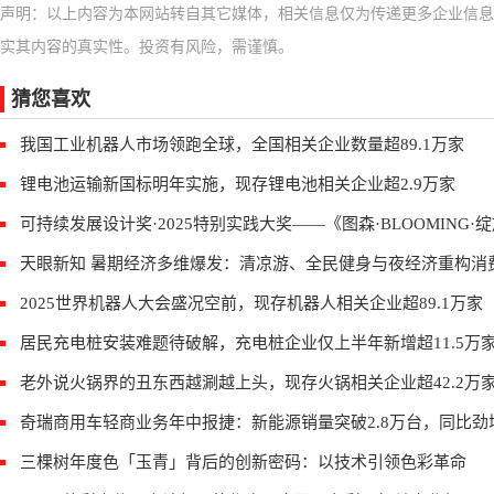
声明：以上内容为本网站转自其它媒体，相关信息仅为传递更多企业信息
实其内容的真实性。投资有风险，需谨慎。
猜您喜欢
我国工业机器人市场领跑全球，全国相关企业数量超89.1万家
锂电池运输新国标明年实施，现存锂电池相关企业超2.9万家
可持续发展设计奖·2025特别实践大奖——《图森·BLOOMING·
天眼新知 暑期经济多维爆发：清凉游、全民健身与夜经济重构消
2025世界机器人大会盛况空前，现存机器人相关企业超89.1万家
居民充电桩安装难题待破解，充电桩企业仅上半年新增超11.5万
老外说火锅界的丑东西越涮越上头，现存火锅相关企业超42.2万
奇瑞商用车轻商业务年中报捷：新能源销量突破2.8万台，同比劲增
三棵树年度色「玉青」背后的创新密码：以技术引领色彩革命