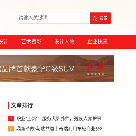
设计
艺术摄影
设计人物
企业快讯
文章排行
1
职业“上新“：服务犬驯养师，残疾人养护事
2
鼎新革故·与瑞共赢｜奇瑞商用车轻商业务2