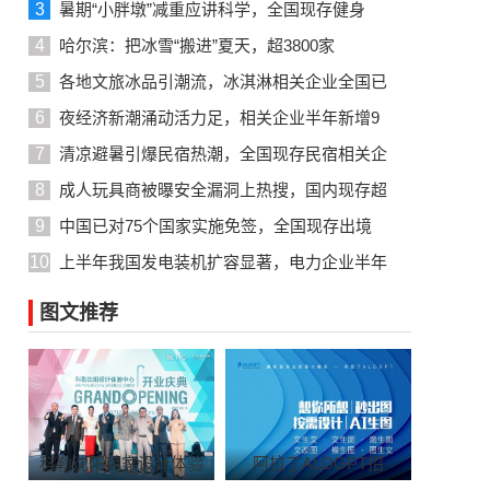
3
暑期“小胖墩”减重应讲科学，全国现存健身
4
哈尔滨：把冰雪“搬进”夏天，超3800家
5
各地文旅冰品引潮流，冰淇淋相关企业全国已
6
夜经济新潮涌动活力足，相关企业半年新增9
7
清凉避暑引爆民宿热潮，全国现存民宿相关企
8
成人玩具商被曝安全漏洞上热搜，国内现存超
9
中国已对75个国家实施免签，全国现存出境
10
上半年我国发电装机扩容显著，电力企业半年
图文推荐
科勒沈阳首家设计体验
阿拉丁ALDGPT招