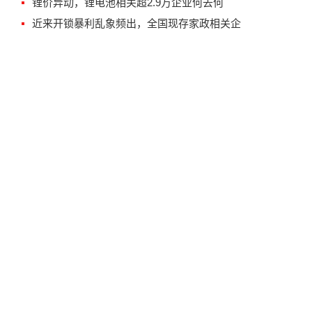
锂价异动，锂电池相关超2.9万企业何去何
近来开锁暴利乱象频出，全国现存家政相关企