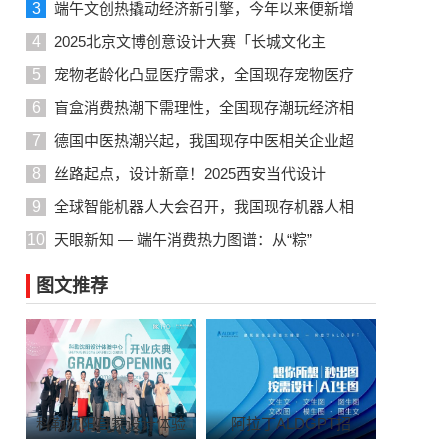
3
端午文创热撬动经济新引擎，今年以来便新增
4
2025北京文博创意设计大赛「长城文化主
5
宠物老龄化凸显医疗需求，全国现存宠物医疗
6
盲盒消费热潮下需理性，全国现存潮玩经济相
7
德国中医热潮兴起，我国现存中医相关企业超
8
丝路起点，设计新章！2025西安当代设计
9
全球智能机器人大会召开，我国现存机器人相
10
天眼新知 — 端午消费热力图谱：从“粽”
图文推荐
科勒沈阳首家设计体验
阿拉丁ALDGPT招