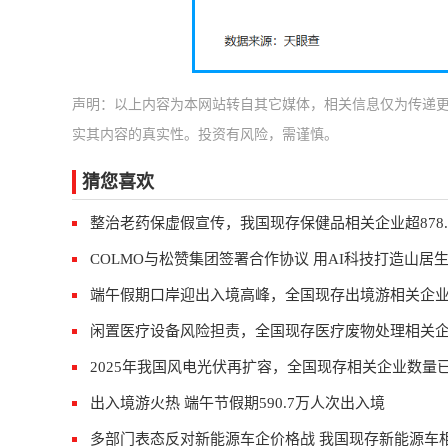
声明：以上内容为本网站转自其它媒体，相关信息仅为传递
实其内容的真实性。投资有风险，需谨慎。
猜您喜欢
整治老药保虚假宣传，我国现存保健品相关企业超878.
COLMO与松赞集团签署合作协议 用AI科技打造山居
端午假期口岸迎出入境高峰，全国现存出境游相关企业超
闲置医疗设备风险担责，全国现存医疗废物处理相关企
2025年我国风电光伏再扩容，全国现存相关企业数量已
出入境游火热 端午节假期590.7万人次出入境
多部门表态反对新能源车企价格战 我国现存新能源车相